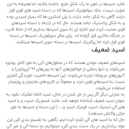
شاید اسیدها در ذهن ما یک شکل مایع داشته باشند، اما همیشه به این
صورت نیست. مثلا سولفونیک اسیدها که در دسته اسید های قوی قرار
دارند، گاهی به شکل جامد دارند، یا پلی استایرن ها که بسیار اسیدی بوده
و به شکل پلاستیک جامد هستند. حال که در ارتباط با دسته اسیدهای
قوی صحبت کرده ایم، اشاره ای به سوپر اسیدها بندازیم که از لحاظ قدرت
در جایگاه بالاتری قرار گرفته اند. برای مثال سورفوریک اسیدها در دسته
قوی قرار دارند اما پرکلریک اسیدها در دسته سوپر اسیدها میباشند.
اسید ضعیف
اسیدهای ضعیف موادی هستند که در محلول‌های آبی به طور کامل یونیزه
نمی‌شوند و تنها بخشی از مولکول‌های آنها به یون‌های H⁺ (پروتون) و
آنیون‌های مربوطه تجزیه می‌شوند. این اسیدها خاصیت خورندگی کمتری
نسبت به اسیدهای قوی دارند و معمولاً در کاربردهای ملایم‌تر و روزمره‌تر
استفاده می‌شوند.
به عبارتی دیگر اگر پس از حل شدن در حلال، اسید کاملا تفکیک نشود به
عنوان اسید ضعیف شناخته خواهد شد. مانند: فسفریک اسید، و یا اسید
های آلی استیک اسید، فرمیک اسید و… ( این دسته از اسیدها به طور
جزئی واکنش میدهند).
حال که به اسید های آلی اشاره کرده ایم، نگاهی به تقسیم بندی کلی این
مواد بیاندازیم. در یک دست بندی کلی، میتوانیم دو دسته آلی و غیر آلی