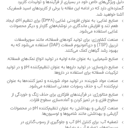
دلیل ویژگی‌های خاص خود در بسیاری از فرآیندها و تولیدات کاربرد
گسترده‌ای دارد که در ادامه این مقاله با برخی از کاربردهای اسید فسفریک
آشنا خواهید شد.
صنایع غذایی
: به عنوان افزودنی غذایی (E338) برای تنظیم pH، ایجاد
طعم تند و افزایش ماندگاری در نوشابه‌های گازدار و دیگر محصولات
غذایی استفاده می‌شود.
صنعت کشاورزی
: برای تولید کودهای فسفاته، مانند سوپرفسفات
تریپل (TSP) و دی‌آمونیوم فسفات (DAP) استفاده می‌شود که به
بهبود رشد گیاهان کمک می‌کنند.
صنایع شیمیایی
: به عنوان ماده اولیه در تولید انواع نمک‌های فسفاته.
صنایع داروسازی
: در تولید داروها به عنوان تنظیم‌کننده pH و در تولید
ترکیبات فسفاته برای استفاده در داروها.
صنعت مواد شوینده
: در تولید مواد شوینده و تمیز کننده‌ها به عنوان
نرم‌کننده آب و حذف رسوبات معدنی استفاده می‌شود.
صنایع متالورژی
: در فرآیندهای فلزکاری برای حذف زنگ و خوردگی از
سطوح فلزی و در تمیز کردن و آماده‌سازی سطوح فلزات.
صنعت آرایشی و بهداشتی
: به عنوان تنظیم‌کننده pH در محصولات
آرایشی و بهداشتی مانند شامپوها و لوسیون‌ها.
تصفیه آب
: برای کنترل pH آب و جلوگیری از رسوب‌گذاری در
سیستم‌های تصفیه آب و بویلرها.