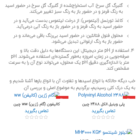
گلبرگ گل سرخ
: آب استخراج‌شده از گلبرگ گل سرخ در حضور اسید
به رنگ قرمز و در حضور باز به رنگ سبز تغییر می‌کند.
کاغذ تورنسل (لیتموس)
: از درخت لیتموس بدست می‌آید و در
حضور اسید به رنگ قرمز و در حضور باز به رنگ آبی درمی‌آید.
محلول فنول فتالئین
: در حضور اسید بی‌رنگ باقی می‌ماند و در
حضور باز به رنگ ارغوانی تبدیل می‌شود.
استفاده از pH متر دیجیتال
: این دستگاه‌ها به دلیل دقت بالا و
صرفه‌جویی در زمان، امروزه به‌طور گسترده‌ای استفاده می‌شوند. pH
متر با اندازه‌گیری دقیق pH یک محلول، می‌تواند نوع آن را به سرعت
مشخص کند.
خب دیگه حالاکه با
انواع اسیدها
و تفاوت آن با انواع بازها آشنا شدیم و
به یک درک کلی رسیدیم، برگردیم به موضوع اصلی و بررسی آن.
داغ
داغ
پلی وینیل الکل 2488 چین
کالیفون (گام رُزین) ww چین
تماس بگیرید
تماس بگیرید