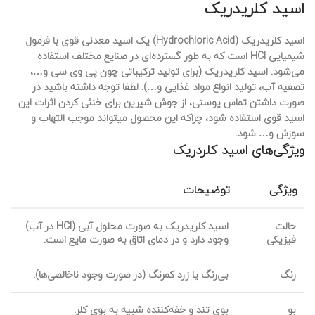
اسید کلریدریک
اسید کلریدریک (Hydrochloric Acid) یک اسید معدنی قوی با فرمول
شیمیایی HCl است که به طور گسترده‌ای در صنایع مختلف استفاده
می‌شود. اسید کلریدریک (برای تولید ترکیباتی چون پی وی سی و…،
تصفیه آب، تولید انواع مواد غذایی و…). لطفا توجه داشته باشید در
صورت داشتن تماس پوستی، از جوش شیرین برای خنثی کردن اثرات این
اسید قوی استفاده شود، چراکه این محصول میتواند موجب التهاب و
سوزش و… شود.
ویژگی‌های اسید کلردریک
ویژگی
توضیحات
حالت
اسید کلریدریک به صورت محلول آبی (HCl در آب)
فیزیکی
وجود دارد و در دمای اتاق به صورت مایع است.
رنگ
بی‌رنگ یا زرد کمرنگ (در صورت وجود ناخالصی‌ها).
بو
بوی تند و خفه‌کننده شبیه به بوی کلر.