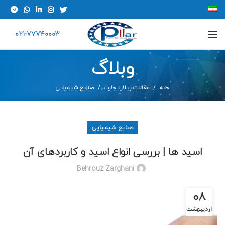
021-77740003
وبلاگ
خانه
مقالات پیلار تجارت
صنایع شیمیایی
صنایع شیمیایی
اسید ها | بررسی انواع اسید و کاربردهای آن
Behrouz Zarghani
۰۸
اردیبهشت