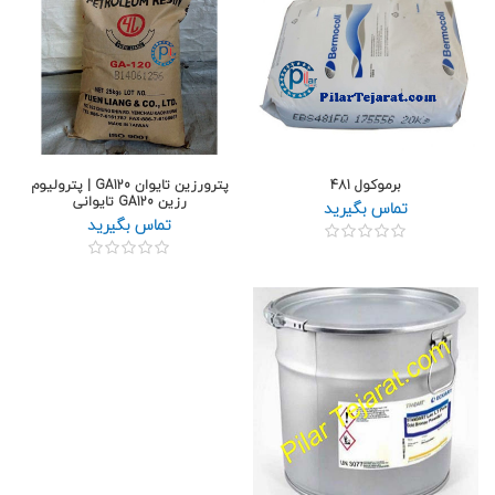
برموکول 481
پترورزین تایوان GA120 | پترولیوم
رزین GA120 تایوانی
تماس بگیرید
تماس بگیرید