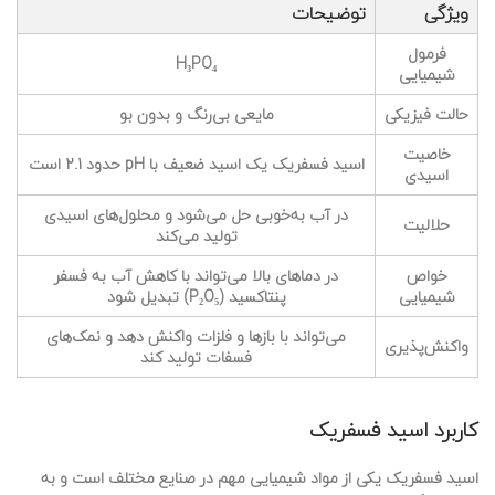
ویژگی
توضیحات
فرمول
H₃PO₄
شیمیایی
حالت فیزیکی
مایعی بی‌رنگ و بدون بو
خاصیت
اسید فسفریک یک اسید ضعیف با pH حدود 2.1 است
اسیدی
در آب به‌خوبی حل می‌شود و محلول‌های اسیدی
حلالیت
تولید می‌کند
خواص
در دماهای بالا می‌تواند با کاهش آب به فسفر
شیمیایی
پنتاکسید (P₂O₅) تبدیل شود
می‌تواند با بازها و فلزات واکنش دهد و نمک‌های
واکنش‌پذیری
فسفات تولید کند
کاربرد اسید فسفریک
اسید فسفریک یکی از مواد شیمیایی مهم در صنایع مختلف است و به