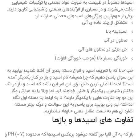
اسیدها معمولاً در طبیعت به صورت مواد معدنی یا ترکیبات شیمیایی
یافت می‌شوند و در بسیاری از فرآیندهای صنعتی و شیمیایی کاربرد دارند.
برخی از مهم‌ترین ویژگی‌های اسیدهای معدنی عبارتند از:
متشکل از چند ماده ی آلی
اسیدیته بالا
محلول در آب
حل جزئی در محلول های آلی
خوردگی بسیار بالا (موجب خوردگی فلزات)
خب حالا که با تعریف اسید و انواع دسته بندی آن آشنا شدید؛ بیایید به
این سوال پاسخ دهیم که
چرا همیشه نام اسید و باز در کنار یکدیگر آمده
است؟
احتمالا اصلی ترین دلیل برای این امر این باشد که اسید و باز در یک
واکنش شیمیایی یکدیگر را خنثی خواهند کرد. اما چرا؟ یا به عبارتی مگر
این دو چه تفاوت هایی با یکدیگر دارند؟ تا به اینجا به دسته اول نگاه
انداخته ایم ولی بیایید برای پاسخ به این سوالات و درک بهتر مسئله
اشاره ای هم به سمت مقابل یعنی «بازها» بیاندازیم.
تفاوت های اسیدها و بازها
باز که به آن قلیا نیز گفته میشود برعکس اسیدها که محدوده PH (0-7) را