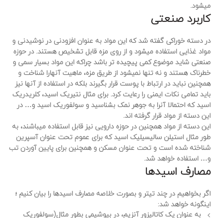
میشود.
کاربرد صنعتی
در دسته خوراکی گفته شد که این مواد به عنوان افزودنی در نوشیدنی و
مواد غذایی استفاده میشود و از روی مزه قابل تشخیص هستند. در حوزه
صنعتی شاید موضوع کمی پیچیده تر باشد چراکه این مواد بسیار سمی و
خطرناک هستند و نه تنها نمیشود از طریق مزه، ماهیت آنهارا شناخت و
همچنین نباید در ارتباط با پوست قرار بگیرند بلکه در استفاده از آنها نیز
باید تمامی نکات ایمنی را رعایت کرد. برای مثال نتیریک اسید، کلریدریک
اسید که احتمالا آنرا به جوهر نمک بشناسید و سولفوریک اسید و… در
این دسته از مواد قرار گرفته اند.
این دسته از مواد همچنین در حوزه دارویی نیز قابل استفاده میباشند، به
طور مثال استیلن سالیسیلیک اسید که برای عموم تحت عنوان آسپرین
شناخته شده است و تحت عنوان مسکن و همچنین برای پایین آوردن تب
و… استفاده خواهد شد.
مصارف اسیدها
اگر بخواهیم در چند تیتر و بصورت خلاصه مصارف اسیدها را بیان کنیم ؛
اینگونه خواهد شد:
به عنوان یک کاتالیزور آنزیم، در بیوشیمی بطور مثال(سولفوریک