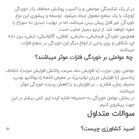
در ثر یک شکستگی موضعی و یا آسیب پوشش محافظ، یک خوردگی
کوچک با یک سطح معمول ایجاد میشود. توسعه و پیشوری این نوع
خوردگی غیر قابل پیش بینی میباشد، اما در نهایت تبدیل به سوراخ یا
حفره خواهد شد. از اینرو بسیار مخرب است.
همچنین خوردگی فرسایشی، سایشی، غلظتی، گالوانیکی، تنشی، بین دانه
ای، شکافی و روی زدایی از انواع دیگر این خوردگی در سطح فلزات
میباشند.
چه عواملی بر خوردگی فلزات موثر میباشند؟
عواملی چون حرارت (با افزایش دما، سرعت واکنش افزایش میابد)، اختلاف
پتانسیل (با افزایش جریان تولیدی)، در معرض اشعه رادیواکتیو بودن،
محیط، زمان، فشار و… بر افزایش و یا کاهش پدیده خوردگی موثر
میباشند.
در بخش عوامل خوردگی به «محیط» اشاره کرده ایم. کمی بیشتر در این
جهت پیشروی کنیم.
سوالات متداول
اسید کشاورزی چیست؟