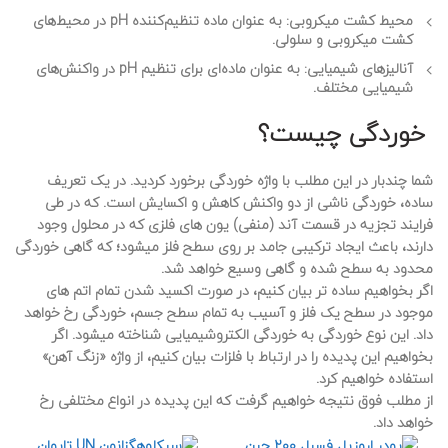
محیط کشت میکروبی
: به عنوان ماده تنظیم‌کننده pH در محیط‌های
کشت میکروبی و سلولی.
آنالیزهای شیمیایی
: به عنوان ماده‌ای برای تنظیم pH در واکنش‌های
شیمیایی مختلف.
خوردگی چیست؟
شما چندبار در این مطلب با واژه خوردگی برخورد کردید. در یک تعریف
ساده، خوردگی ناشی از دو واکنش
کاهش
و
اکسایش
است. که در طی
فرایند تجزیه در قسمت آند (منفی) یون های فلزی که در محلول وجود
دارند، باعث ایجاد ترکیبی جامد بر روی سطح فلز میشود؛ که گاهی خوردگی
محدود به سطح شده و گاهی وسیع خواهد شد.
اگر بخواهیم ساده تر بیان کنیم، در صورت اکسید شدن تمام اتم های
موجود در سطح یک فلز و آسیب به تمام سطح جسم، خوردگی رخ خواهد
داد. این نوع خوردگی به خوردگی الکتروشیمیایی شناخته میشود. اگر
بخواهیم این پدیده را در ارتباط با فلزات بیان کنیم، از واژه «زنگ آهن»
استفاده خواهیم کرد.
از مطلب فوق نتیجه خواهیم گرفت که این پدیده در انواع مختلفی رخ
خواهد داد.