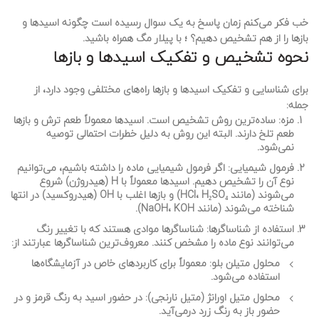
خب فکر می‌کنم زمان پاسخ به یک سوال رسیده است چگونه اسیدها و
بازها را از هم تشخیص دهیم؟ ؛ با پیلار مگ همراه باشید.
نحوه تشخیص و تفکیک اسیدها و بازها
برای شناسایی و تفکیک اسیدها و بازها راه‌های مختلفی وجود دارد، از
جمله:
مزه
: ساده‌ترین روش تشخیص است. اسیدها معمولاً طعم ترش و بازها
طعم تلخ دارند. البته این روش به دلیل خطرات احتمالی توصیه
نمی‌شود.
فرمول شیمیایی
: اگر فرمول شیمیایی ماده را داشته باشیم، می‌توانیم
نوع آن را تشخیص دهیم. اسیدها معمولاً با H (هیدروژن) شروع
می‌شوند (مانند HCl، H₂SO₄) و بازها اغلب با OH (هیدروکسید) در انتها
شناخته می‌شوند (مانند NaOH، KOH).
استفاده از شناساگرها
: شناساگرها موادی هستند که با تغییر رنگ
می‌توانند نوع ماده را مشخص کنند. معروف‌ترین شناساگرها عبارتند از:
محلول متیلن بلو
: معمولاً برای کاربردهای خاص در آزمایشگاه‌ها
استفاده می‌شود.
محلول متیل اورانژ (متیل نارنجی)
: در حضور اسید به رنگ قرمز و در
حضور باز به رنگ زرد درمی‌آید.