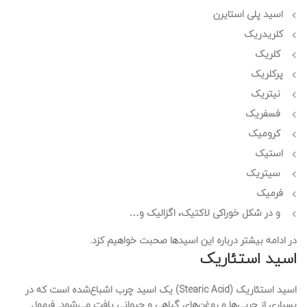
اسید پلی استایرن
کلریدریک
کلریک
پرکلریک
نیتریک
فسفریک
کرومیک
استیک
سیتریک
فرمیک
و در شکل خوراکی لاکتیک، اگزالیک و…
در ادامه بیشتر درباره این اسیدها صحبت خواهیم کزد.
اسید استئاریک
اسید استئاریک (Stearic Acid) یک اسید چرب اشباع‌شده است که در
بسیاری از چربی‌ها و روغن‌های گیاهی و حیوانی یافت می‌شود. فرمول