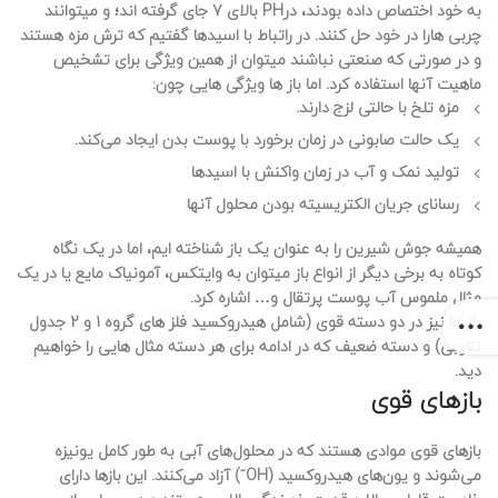
به خود اختصاص داده بودند، درPH بالای 7 جای گرفته اند؛ و میتوانند
چربی هارا در خود حل کنند. در راتباط با اسیدها گفتیم که ترش مزه هستند
و در صورتی که صنعتی نباشند میتوان از همین ویژگی برای تشخیص
ماهیت آنها استفاده کرد. اما باز ها ویژگی هایی چون:
مزه تلخ با حالتی لزج دارند.
یک حالت صابونی در زمان برخورد با پوست بدن ایجاد می‌کند.
تولید نمک و آب در زمان واکنش با اسیدها
رسانای جریان الکتریسیته بودن محلول آنها
همیشه جوش شیرین را به عنوان یک باز شناخته ایم، اما در یک نگاه
کوتاه به برخی دیگر از انواع باز میتوان به وایتکس، آمونیاک مایع یا در یک
مثال ملموس آب پوست پرتقال و… اشاره کرد.
باز ها نیز در دو دسته قوی (شامل هیدروکسید فلز های گروه 1 و 2 جدول
تناوبی) و دسته ضعیف که در ادامه برای هر دسته مثال هایی را خواهیم
دید.
بازهای قوی
بازهای قوی موادی هستند که در محلول‌های آبی به طور کامل یونیزه
می‌شوند و یون‌های هیدروکسید (OH⁻) آزاد می‌کنند. این بازها دارای