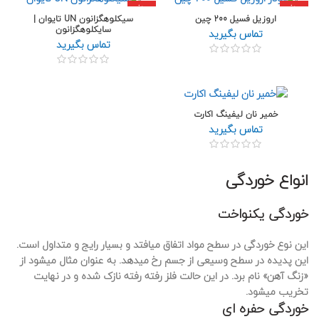
داغ
داغ
اروزیل فسیل 200 چین
سیکلوهگزانون UN تایوان |
سایکلوهگزانون
تماس بگیرید
تماس بگیرید
خمیر نان لیفینگ اکارت
تماس بگیرید
انواع خوردگی
خوردگی یکنواخت
این نوع خوردگی در سطح مواد اتفاق میافتد و بسیار رایج و متداول است.
این پدیده در سطح وسیعی از جسم رخ میدهد. به عنوان مثال میشود از
«زنگ آهن» نام برد. در این حالت فلز رفته رفته نازک شده و در نهایت
تخریب میشود.
خوردگی حفره ای