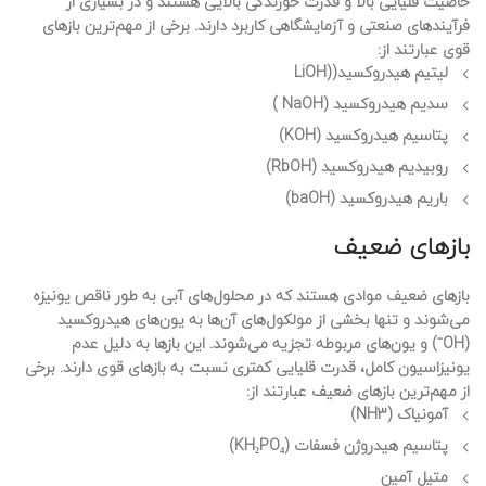
خاصیت قلیایی بالا و قدرت خورندگی بالایی هستند و در بسیاری از
فرآیندهای صنعتی و آزمایشگاهی کاربرد دارند. برخی از مهم‌ترین بازهای
قوی عبارتند از:
لیتیم هیدروکسید((LiOH
سدیم هیدروکسید (NaOH )
پتاسیم هیدروکسید (KOH)
روبیدیم هیدروکسید (RbOH)
باریم هیدروکسید (baOH)
بازهای ضعیف
بازهای ضعیف موادی هستند که در محلول‌های آبی به طور ناقص یونیزه
می‌شوند و تنها بخشی از مولکول‌های آن‌ها به یون‌های هیدروکسید
(OH⁻) و یون‌های مربوطه تجزیه می‌شوند. این بازها به دلیل عدم
یونیزاسیون کامل، قدرت قلیایی کمتری نسبت به بازهای قوی دارند. برخی
از مهم‌ترین بازهای ضعیف عبارتند از:
آمونیاک (NH3)
پتاسیم هیدروژن فسفات (KH₂PO₄)
متیل آمین