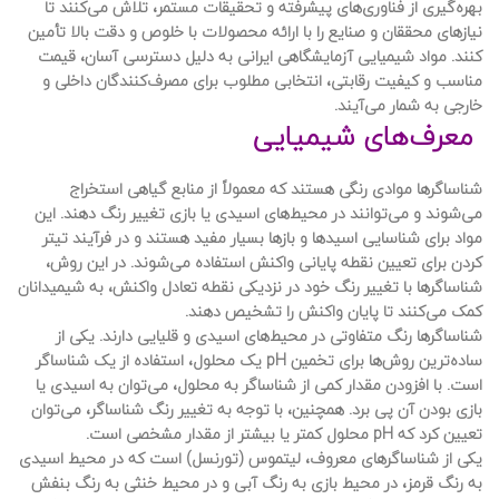
بهره‌گیری از فناوری‌های پیشرفته و تحقیقات مستمر، تلاش می‌کنند تا
نیازهای محققان و صنایع را با ارائه محصولات با خلوص و دقت بالا تأمین
کنند. مواد شیمیایی آزمایشگاهی ایرانی به دلیل دسترسی آسان، قیمت
مناسب و کیفیت رقابتی، انتخابی مطلوب برای مصرف‌کنندگان داخلی و
خارجی به شمار می‌آیند.
معرف‌های شیمیایی
شناساگرها موادی رنگی هستند که معمولاً از منابع گیاهی استخراج
می‌شوند و می‌توانند در محیط‌های اسیدی یا بازی تغییر رنگ دهند. این
مواد برای شناسایی اسیدها و بازها بسیار مفید هستند و در فرآیند تیتر
کردن برای تعیین نقطه پایانی واکنش استفاده می‌شوند. در این روش،
شناساگرها با تغییر رنگ خود در نزدیکی نقطه تعادل واکنش، به شیمیدانان
کمک می‌کنند تا پایان واکنش را تشخیص دهند.
شناساگرها رنگ متفاوتی در محیط‌های اسیدی و قلیایی دارند. یکی از
ساده‌ترین روش‌ها برای تخمین pH یک محلول، استفاده از یک شناساگر
است. با افزودن مقدار کمی از شناساگر به محلول، می‌توان به اسیدی یا
بازی بودن آن پی برد. همچنین، با توجه به تغییر رنگ شناساگر، می‌توان
تعیین کرد که pH محلول کمتر یا بیشتر از مقدار مشخصی است.
یکی از شناساگرهای معروف، لیتموس (تورنسل) است که در محیط اسیدی
به رنگ قرمز، در محیط بازی به رنگ آبی و در محیط خنثی به رنگ بنفش