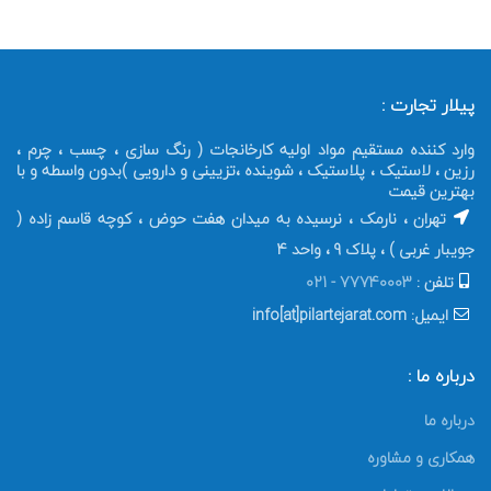
پیلار تجارت :
وارد کننده مستقیم مواد اولیه کارخانجات ( رنگ سازی ، چسب ، چرم ،
رزین ، لاستیک ، پلاستیک ، شوینده ،تزیینی و دارویی )بدون واسطه و با
بهترین قیمت
تهران ، نارمک ، نرسیده به میدان هفت حوض ، کوچه قاسم زاده (
جویبار غربی ) ، پلاک 9 ، واحد 4
تلفن :
77740003 - 021
ایمیل: info[at]pilartejarat.com
درباره ما :
درباره ما
همکاری و مشاوره