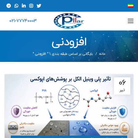
021-77740003
افزودنی
خانه
بایگانی بر اساس طبقه بندی \ " افزودنی "
۰۶
تیر