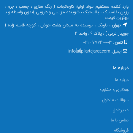
وارد کننده مستقیم مواد اولیه کارخانجات ( رنگ سازی ، چسب ، چرم ،
رزین ، لاستیک ، پلاستیک ، شوینده ،تزیینی و دارویی )بدون واسطه و با
بهترین قیمت
تهران ، نارمک ، نرسیده به میدان هفت حوض ، کوچه قاسم زاده (
جویبار غربی ) ، پلاک 9 ، واحد 4
تلفن :
77740003 - 021
ایمیل: info[at]pilartejarat.com
درباره ما :
درباره ما
همکاری و مشاوره
سوالات متداول
مدیرعامل
تماس با ما
فروشگاه