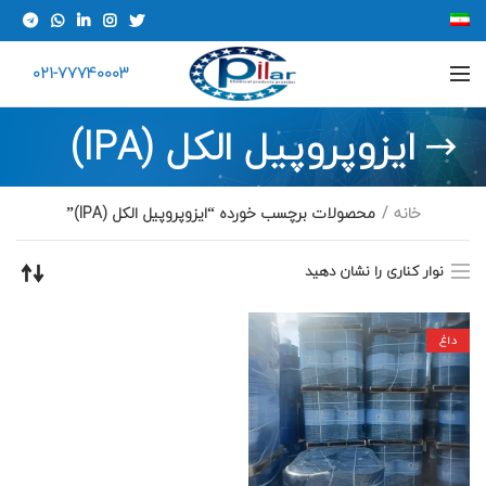
021-77740003
ایزوپروپیل الکل (IPA)
خانه
محصولات برچسب خورده “ایزوپروپیل الکل (IPA)”
نوار کناری را نشان دهید
داغ