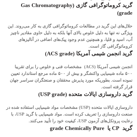
گرید کروماتوگرافی گازی (Gas Chromatography
grade)
حلال‌های این گرید در مطالعات کروماتوگرافی گازی به کار می‌روند. این
ویژگی نه تنها به دلیل خلوص بالای آنها بلکه به دلیل حاوی مقادیر ناچیز
آب، اسید و قلیا، و همچنین عدم وجود پیک‌های اضافی در آنالیزهای
کروماتوگرافی گاز است.
گرید انجمن شیمی آمریکا (ACS grade)
انجمن شیمی آمریکا
(ACS)
مشخصات فنی و خلوص را برای تقریبا
۵۰۰
ماده شیمیایی واکنشگر
و بیش از ۵۰۰
ماده مرجع استاندارد
تعیین
نموده است. بطوریکه مورد پذیرش محققان و صنعتگران سراسر جهان
قرار گرفته است.
گرید داروسازی ایالات متحده (USP grade)
داروسازی ایالات متحده (USP) مشخصات مواد شیمیایی استفاده شده در
صنعت داروسازی را تعریف کرده است. مواد شیمیایی با گرید USP، با
رعایت پروتکل‌های آزمون USP، کیفیت خود را تأیید می‌کنند.
گرید
CP
یا
grade
Chemically Pure