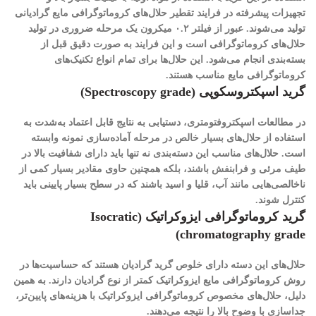
تجهیزات پیشرفته در فرایند تقطیر حلال‌های کروماتوگرافی مایع گرادیانی
تولید می‌شوند. عبور از فیلتر ۰.۲ میکرون یک مرحله ضروری در تولید
حلال‌های کروماتوگرافی است و این فرایند به صورت دقیق قبل از
بسته‌بندی انجام می‌شود. این حلال‌ها برای تمام انواع تکنیک‌های
کروماتوگرافی مایع مناسب هستند.
گرید اسپکتروسکوپی (Spectroscopy grade)
در مطالعات اسپکتروفتومتری، دستیابی به نتایج قابل اعتماد به‌شدت به
استفاده از حلال‌های بسیار خالص در مرحله آماده‌سازی نمونه وابسته
است. حلال‌های مناسب این دسته‌بندی نه تنها باید دارای شفافیت بالا در
طیف مرئی و فرابنفش باشند، بلکه همچنین حاوی مقادیر بسیار کمی از
ناخالصی‌هایی مانند آب، قلیا و اسید باشند که در سطح بسیار پایینی باید
کنترل شوند.
گرید کروماتوگرافی ایزوکراتیک (Isocratic
chromatography grade)
حلال‌های این دسته دارای خلوص گرید گرادیان هستند که حساسیت‌ها در
روش کروماتوگرافی مایع ایزوکراتیک کمتر از نوع گرادیان دارند. به همین
دلیل، حلال‌های مخصوص کروماتوگرافی ایزوکراتیک با هزینه‌های پایین‌تر،
جداسازی با وضوح بالا را نتیجه می‌دهند.