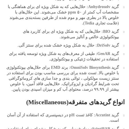
گرید Anhydrosolv: حلال‌هایی که به شکل ویژه ای برای هماهنگی با
مشخصات آب کمتر از ۵۰ ppm خشک می‌شوند. این حلال‌های با
خلوص بالا در بطری مهر و موم شده از طرفین بسته‌بندی می‌شوند
(علامت تجاری Tedia).
گرید BIO: حلال‌هایی که به شکل ویژه ای برای کاربرد های
بیوتکنولوژی خالص و آنالیز می‌شوند.
گرید DriSolv: حلال به شکل ویژه خشک شده برای سنتز آلی.
گرید GenAR: طیفی از معرف‌های به شکل ویژه توسعه یافته برای
استفاده در تحقیقات ژنتیکی و بیوتکنولوژی.
گرید OmniSolv Biosynthesis: برند EMD برای حلال‌های بیوتکنولوژی
با خلوص بالا. تست شده برای بررسی مناسب بودن برای استفاده در
سنتز زیست مولکولی ، توالی بندی و جدا سازی های کروماتوگرافی
تحت شرایط گرادیان و ایزوکراتیک. حلال‌هایی فاقد آمین، با خلوص
بیشتر از ۹۹.۹۹ درصد، محتوای آب کم و میزان اسیدی بودن پایین.
انواع گریدهای متفرقه(Miscellaneous)
گرید Accutint: کاغذ تست pH در دیسپنسری که استفاده از آن آسان
است.
گرید ScintillAR: مواد شیمیایی که به شکل ویژه ای برای استفاده در