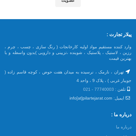
عضویت
پیلار تجارت :
وارد کننده مستقیم مواد اولیه کارخانجات ( رنگ سازی ، چسب ، چرم ،
رزین ، لاستیک ، پلاستیک ، شوینده ،تزیینی و دارویی )بدون واسطه و با
بهترین قیمت
تهران ، نارمک ، نرسیده به میدان هفت حوض ، کوچه قاسم زاده (
جویبار غربی ) ، پلاک 9 ، واحد 4
تلفن :
77740003 - 021
ایمیل: info[at]pilartejarat.com
درباره ما :
درباره ما