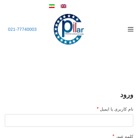
021-77740003
حساب کاربری من
خانه
حساب کاربری من
ورود
*
نام کاربری یا ایمیل
*
کلمه عبور