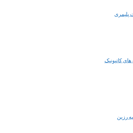
 پلیمری
های کاتیونیک
یه رزین