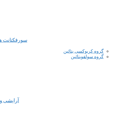
سورفکتانت ه
گروه کربوکسی بتائین
گروه سولفوبتائین
آرایشی و