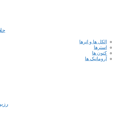
حل
الکل ها و اترها
استرها
کتون ها
آروماتیک ها
رزین