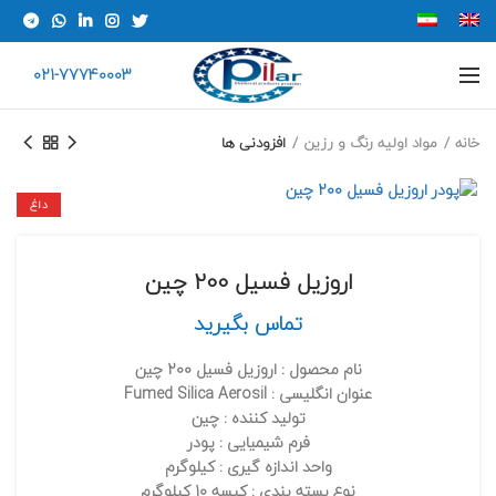
021-77740003
خانه
مواد اولیه رنگ و رزین
افزودنی ها
داغ
اروزیل فسیل 200 چین
تماس بگیرید
نام محصول :
اروزيل فسیل 200 چين
عنوان انگلیسی : Fumed Silica Aerosil
تولید کننده : چین
فرم شیمیایی : پودر
واحد اندازه گیری : کیلوگرم
نوع بسته بندی : کیسه 10 کیلوگرم