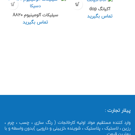
آکیانگ dop
سیلیکات آلومینیوم A820
تماس بگیرید
تماس بگیرید
پیلار تجارت :
وارد کننده مستقیم مواد اولیه کارخانجات ( رنگ سازی ، چسب ، چرم ،
رزین ، لاستیک ، پلاستیک ، شوینده ،تزیینی و دارویی )بدون واسطه و با
بهترین قیمت