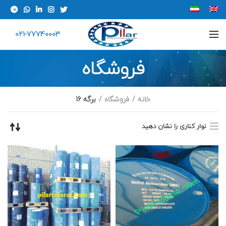
021-77740003
فروشگاه
خانه
فروشگاه
برگه 16
نوار کناری را نشان دهید