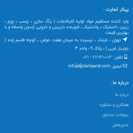
پیلار تجارت :
وارد کننده مستقیم مواد اولیه کارخانجات ( رنگ سازی ، چسب ، چرم ،
رزین ، لاستیک ، پلاستیک ، شوینده ،تزیینی و دارویی )بدون واسطه و با
بهترین قیمت
تهران ، نارمک ، نرسیده به میدان هفت حوض ، کوچه قاسم زاده (
جویبار غربی ) ، پلاک 9 ، واحد 4
تلفن :
77740003 - 021
ایمیل: info[at]pilartejarat.com
درباره ما :
درباره ما
همکاری و مشاوره
سوالات متداول
مدیرعامل