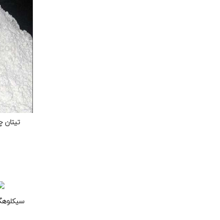
سیکلوهگزانون UN تایوان