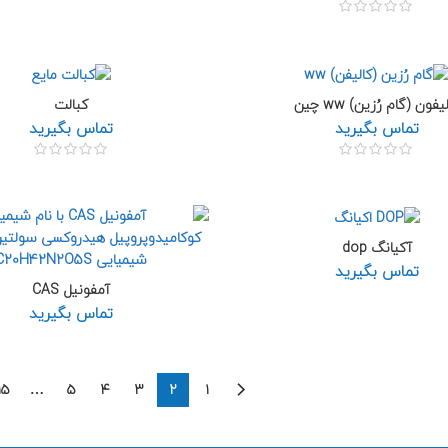
یفون (گام رُزین) ww چین
کبالت
تماس بگیرید
تماس بگیرید
آکیانگ dop
تماس بگیرید
آمفونیل CAS
تماس بگیرید
۱۵
…
۵
۴
۳
۲
۱