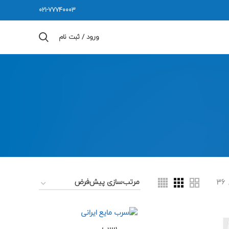
021-77740003
ورود / ثبت نام
36
سرب