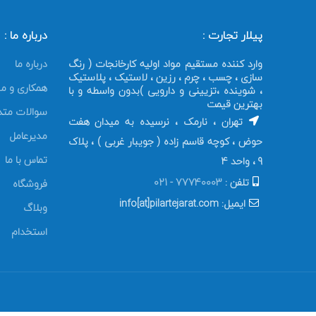
پیلار تجارت :
درباره ما :
وارد کننده مستقیم مواد اولیه کارخانجات ( رنگ
درباره ما
سازی ، چسب ، چرم ، رزین ، لاستیک ، پلاستیک
همکاری و مش
، شوینده ،تزیینی و دارویی )بدون واسطه و با
بهترین قیمت
سوالات متد
تهران ، نارمک ، نرسیده به میدان هفت
مدیرعامل
حوض ، کوچه قاسم زاده ( جویبار غربی ) ، پلاک
تماس با ما
9 ، واحد 4
تلفن :
77740003 - 021
فروشگاه
ایمیل: info[at]pilartejarat.com
وبلاگ
استخدام