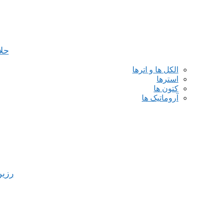
حل
الکل ها و اترها
استرها
کتون ها
آروماتیک ها
رزین