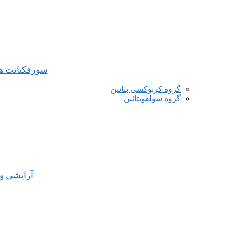
سورفکتانت ه
گروه کربوکسی بتائین
گروه سولفوبتائین
آرایشی و