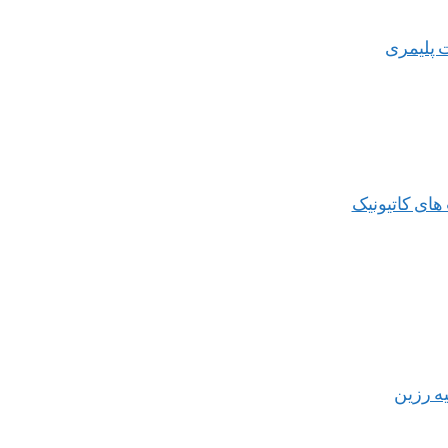
 پلیمری
های کاتیونیک
یه رزین