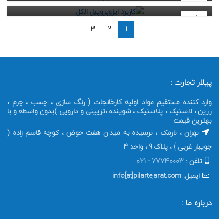
۱۰
تیر
۰۱
تیر
3
2
1
خرداد
پیلار تجارت :
وارد کننده مستقیم مواد اولیه کارخانجات ( رنگ سازی ، چسب ، چرم ،
رزین ، لاستیک ، پلاستیک ، شوینده ،تزیینی و دارویی )بدون واسطه و با
بهترین قیمت
تهران ، نارمک ، نرسیده به میدان هفت حوض ، کوچه قاسم زاده (
جویبار غربی ) ، پلاک 9 ، واحد 4
تلفن :
77740003 - 021
ایمیل: info[at]pilartejarat.com
درباره ما :