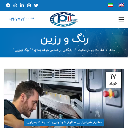
021-77740003
رنگ و رزین
خانه
مقالات پیلار تجارت
بایگانی بر اساس طبقه بندی \ " رنگ و رزین "
۱۷
خرداد
,
,
صنایع شیمیایی
صنایع شیمیایی
صنایع شیمیایی