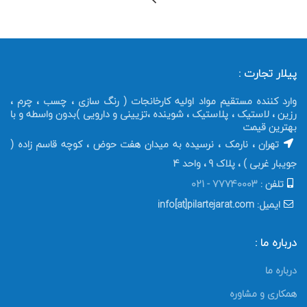
پیلار تجارت :
وارد کننده مستقیم مواد اولیه کارخانجات ( رنگ سازی ، چسب ، چرم ،
رزین ، لاستیک ، پلاستیک ، شوینده ،تزیینی و دارویی )بدون واسطه و با
بهترین قیمت
تهران ، نارمک ، نرسیده به میدان هفت حوض ، کوچه قاسم زاده (
جویبار غربی ) ، پلاک 9 ، واحد 4
تلفن :
77740003 - 021
ایمیل: info[at]pilartejarat.com
درباره ما :
درباره ما
همکاری و مشاوره