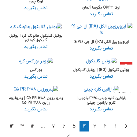
اوکا چین
تماس بگیرید
اوکا OK412 دگوسا آلمان
تماس بگیرید
بوتیل گلایکول هانونگ کره | بوتیل
گلیکول کره ای
ایزوپروپیل الکل (IPA) ال جی 99.9 %
تماس بگیرید
تماس بگیرید
داغ
بوتیل گلیکول (BG) | بوتیل گلایکول
بوراکس
تماس بگیرید
تماس بگیرید
فروخته شده
پارافین کلره چینی 265 کیلویی |
پترو رزین C5 PR 1288 | پترولیوم
کلرو پارافین چینی
رزین C5 PR 1288
تماس بگیرید
تماس بگیرید
۱۴
۱۳
۱۲
…
۷
۶
۵
۴
۳
۲
۱